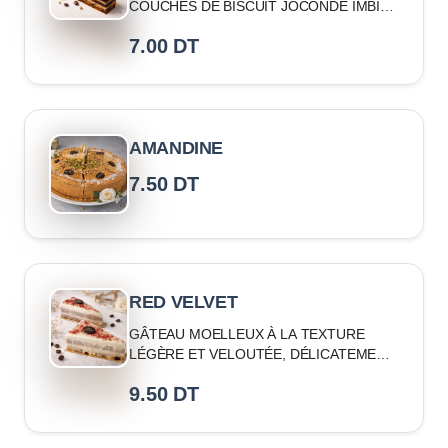
COUCHES DE BISCUIT JOCONDE IMBIBÉ
DE CAFÉ, CRÈME AU BEURRE ET
7.00
DT
GANACHE
AMANDINE
7.50
DT
RED VELVET
GÂTEAU MOELLEUX À LA TEXTURE
LÉGÈRE ET VELOUTÉE, DÉLICATEMENT
COLORÉ EN ROUGE, GARNI D’UNE
9.50
DT