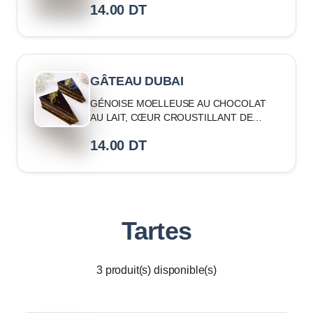
14.00
DT
GÂTEAU DUBAI
GÉNOISE MOELLEUSE AU CHOCOLAT
AU LAIT, CŒUR CROUSTILLANT DE
KUNAFA DORÉE ET CRÈME
14.00
DT
ONCTUEUSE
Tartes
3
produit(s) disponible(s)