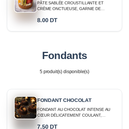
PÂTE SABLÉE CROUSTILLANTE ET
CRÈME ONCTUEUSE, GARNIE DE
FRUITS FRAIS
8.00
DT
Fondants
5
produit(s) disponible(s)
FONDANT CHOCOLAT
FONDANT AU CHOCOLAT INTENSE AU
CŒUR DÉLICATEMENT COULANT,
TEXTURE MOELLEUSE ET RICHE EN
7.50
DT
CACAO