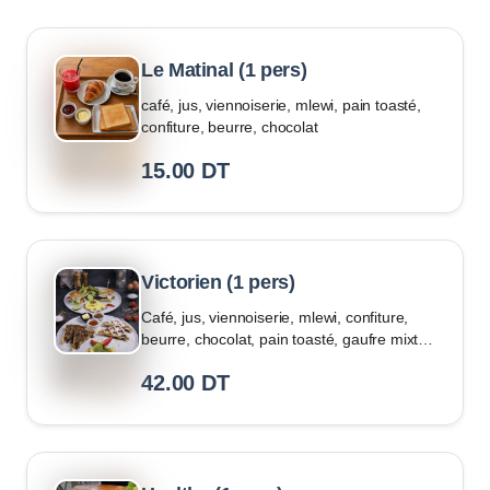
Le Matinal (1 pers)
café, jus, viennoiserie, mlewi, pain toasté,
confiture, beurre, chocolat
15.00
DT
Victorien (1 pers)
Café, jus, viennoiserie, mlewi, confiture,
beurre, chocolat, pain toasté, gaufre mixte
nature et chocolat, œuf bouillé, et crème
42.00
DT
légère au fromage blanc, duo de mini
focaccia (thon, jambon), salade fraîche,
brochette fruit de saison