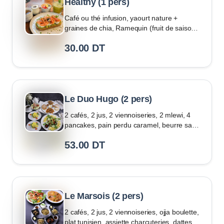
Healthy (1 pers)
Café ou thé infusion, yaourt nature +
graines de chia, Ramequin (fruit de saison),
Fresh detox (citron, pomme, menthe), Une
30.00
DT
tartine : avocat, crème légère au fromage
blanc, et saumon fumé
Le Duo Hugo (2 pers)
2 cafés, 2 jus, 2 viennoiseries, 2 mlewi, 4
pancakes, pain perdu caramel, beurre salé,
confiture, chocolat, beurre, omelette
53.00
DT
(poivron, tomate), œuf bénédicte, salade
fraîche, brochette (charcuterie, fromage)
Le Marsois (2 pers)
2 cafés, 2 jus, 2 viennoiseries, ojja boulette,
plat tunisien, assiette charcuteries, dattes