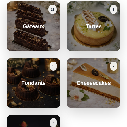
11
3
Gâteaux
Tartes
5
2
Fondants
Cheesecakes
3