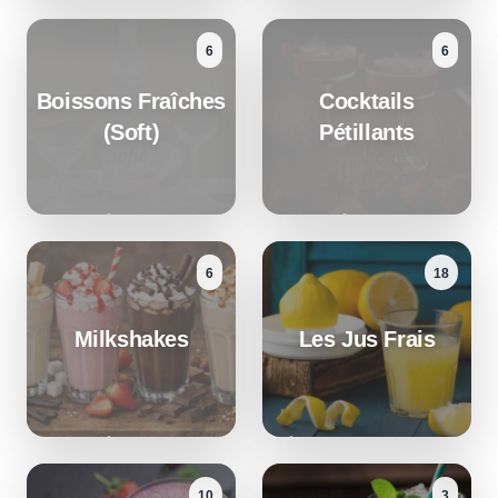
6
6
Boissons Fraîches
Cocktails
(Soft)
Pétillants
6
18
Milkshakes
Les Jus Frais
10
3