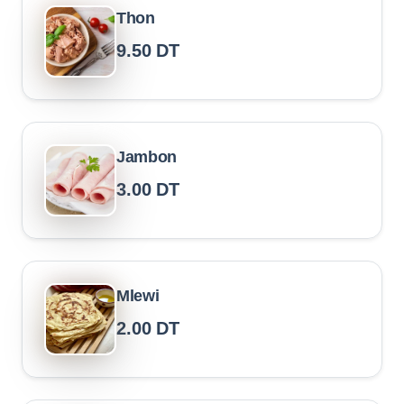
Thon
9.50
DT
Jambon
3.00
DT
Mlewi
2.00
DT