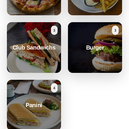
3
3
Club Sandwichs
Burger
4
Panini