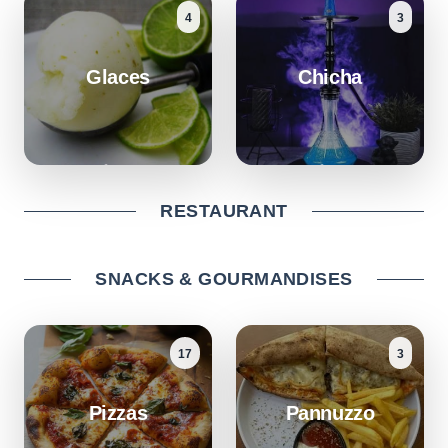
4
3
Glaces
Chicha
RESTAURANT
SNACKS & GOURMANDISES
17
3
Pizzas
Pannuzzo