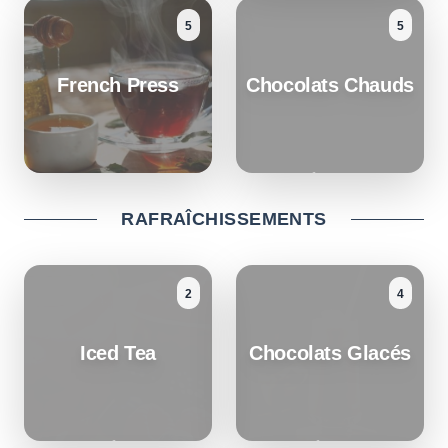
5
5
French Press
Chocolats Chauds
RAFRAÎCHISSEMENTS
2
4
Iced Tea
Chocolats Glacés