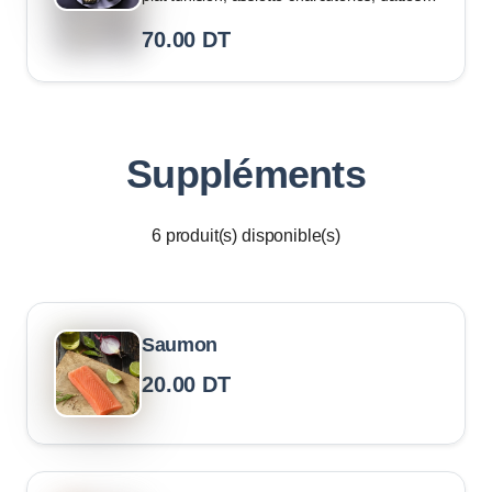
farcies, chamia, droo, rfissa, 2 mlewi, toast
70.00
DT
Suppléments
6
produit(s) disponible(s)
Saumon
20.00
DT