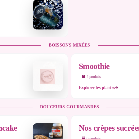
BOISSONS MIXÉES
Smoothie
4
produit
s
Explorer les plaisirs
DOUCEURS GOURMANDES
ncake
Nos crêpes sucrée
6
produit
s