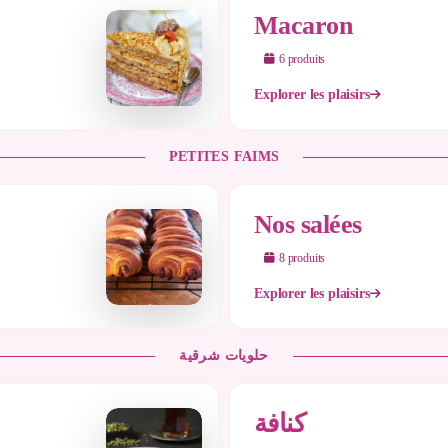
Macaron
6
produit
s
Explorer les plaisirs
PETITES FAIMS
Nos salées
8
produit
s
Explorer les plaisirs
حلويات شرقية
كنافة