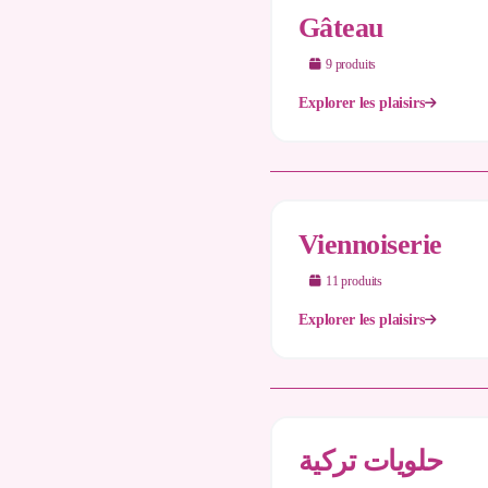
Gâteau
9
produit
s
Explorer les plaisirs
Viennoiserie
11
produit
s
Explorer les plaisirs
حلويات تركية