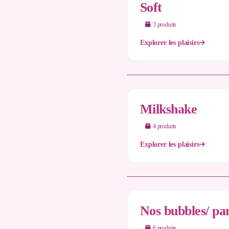
Soft
3
produit
s
Explorer les plaisirs
Milkshake
4
produit
s
Explorer les plaisirs
Nos bubbles/ pa
6
produit
s