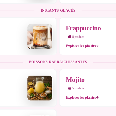
INSTANTS GLACÉS
Frappuccino
8
produit
s
Explorer les plaisirs
BOISSONS RAFRAÎCHISSANTES
Mojito
5
produit
s
Explorer les plaisirs