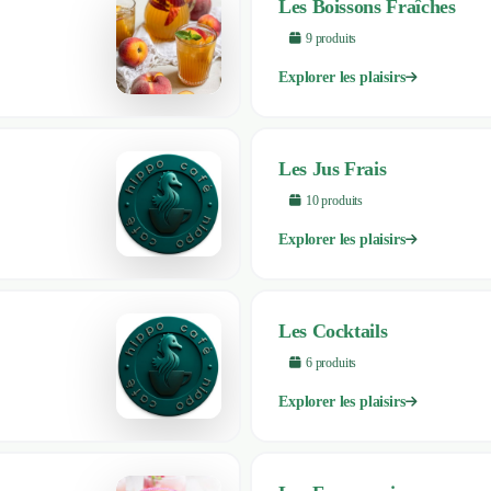
Les Boissons Fraîches
9
produit
s
Explorer les plaisirs
Les Jus Frais
10
produit
s
Explorer les plaisirs
Les Cocktails
6
produit
s
Explorer les plaisirs