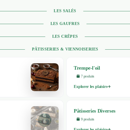
LES SALÉS
LES GAUFRES
LES CRÊPES
PÂTISSERIES & VIENNOISERIES
Trempe-l'oil
7
produit
s
Explorer les plaisirs
Pâtisseries Diverses
9
produit
s
Explorer les plaisirs