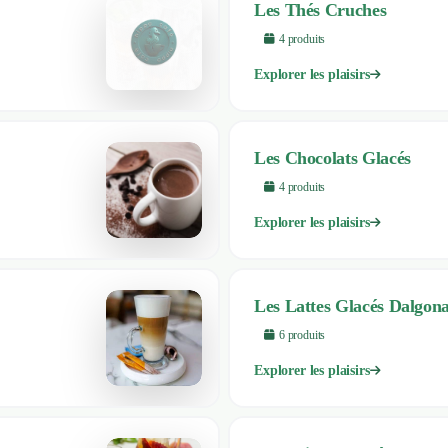
Les Thés Cruches
4
produit
s
Explorer les plaisirs
Les Chocolats Glacés
4
produit
s
Explorer les plaisirs
Les Lattes Glacés Dalgon
6
produit
s
Explorer les plaisirs