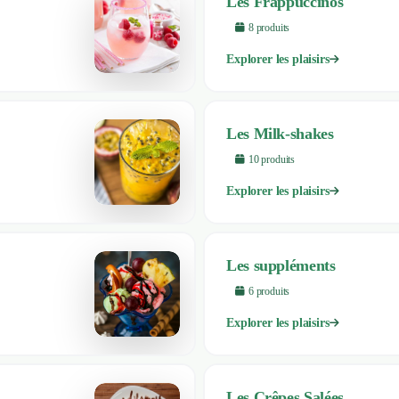
Les Frappuccinos
8
produit
s
Explorer les plaisirs
Les Milk-shakes
10
produit
s
Explorer les plaisirs
Les suppléments
6
produit
s
Explorer les plaisirs
Les Crêpes Salées