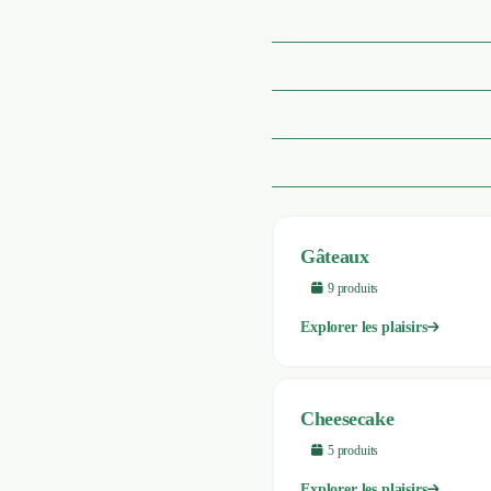
Gâteaux
9
produit
s
Explorer les plaisirs
Cheesecake
5
produit
s
Explorer les plaisirs