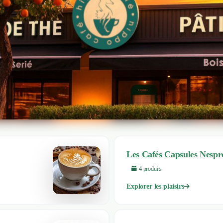
Les Cafés Capsules Nespr
4
produit
s
Explorer les plaisirs