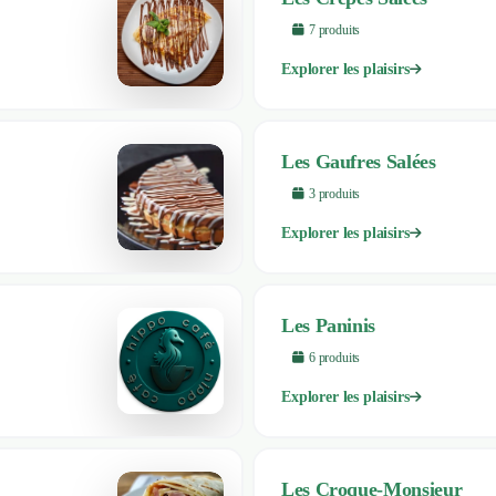
7
produit
s
Explorer les plaisirs
Les Gaufres Salées
3
produit
s
Explorer les plaisirs
Les Paninis
6
produit
s
Explorer les plaisirs
Les Croque-Monsieur