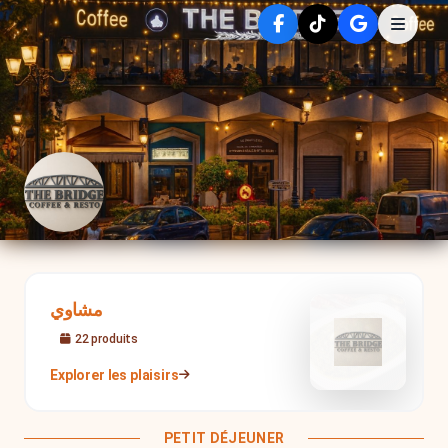
مشاوي
22
produit
s
Explorer les plaisirs
PETIT DÉJEUNER