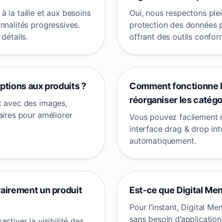
 la taille et aux besoins
Oui, nous respectons ple
nnalités progressives.
protection des données p
détails.
offrant des outils confor
ptions aux produits ?
Comment fonctionne la
réorganiser les catégo
t avec des images,
aires pour améliorer
Vous pouvez facilement r
interface drag & drop int
automatiquement.
airement un produit
Est-ce que Digital Me
Pour l’instant, Digital M
sans besoin d’application
ctiver la visibilité des