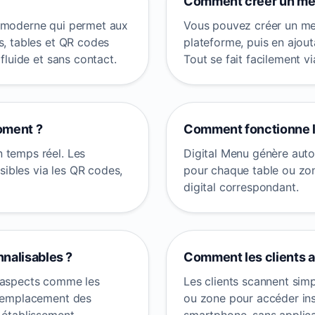
Comment créer un menu
e moderne qui permet aux
Vous pouvez créer un men
s, tables et QR codes
plateforme, puis en ajouta
fluide et sans contact.
Tout se fait facilement vi
oment ?
Comment fonctionne l
 temps réel. Les
Digital Menu génère aut
ibles via les QR codes,
pour chaque table ou zon
digital correspondant.
nalisables ?
Comment les clients a
s aspects comme les
Les clients scannent sim
l’emplacement des
ou zone pour accéder in