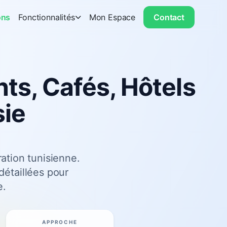
ons
Fonctionnalités
Mon Espace
Contact
ts, Cafés, Hôtels
sie
ation tunisienne.
 détaillées pour
e.
APPROCHE