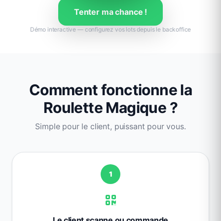
Tenter ma chance !
Démo interactive — configurez vos lots depuis le backoffice
Rejouer !
Comment fonctionne la
Roulette Magique ?
Simple pour le client, puissant pour vous.
1
Le client scanne ou commande