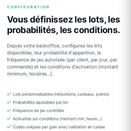
CONFIGURATION
Vous définissez les lots, les
probabilités, les conditions.
Depuis votre backoffice, configurez les lots
disponibles, leur probabilité d'apparition, la
fréquence de jeu autorisée (par client, par jour, par
commande) et les conditions d'activation (montant
minimum, horaires…).
Lots personnalisables (réductions, cadeaux, points)
Probabilités ajustables par lot
Fréquence de jeu contrôlée
Activation sur conditions (montant min, heure...)
Codes uniques par gain avec validation en caisse