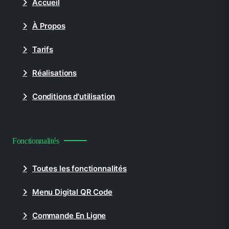
Accueil
À Propos
Tarifs
Réalisations
Conditions d'utilisation
Fonctionnalités
Toutes les fonctionnalités
Menu Digital QR Code
Commande En Ligne