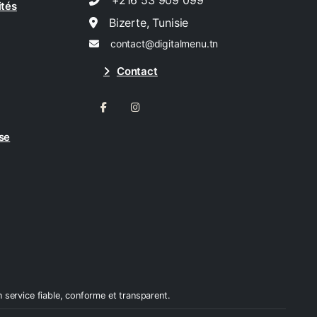
+216 53 909 099
ités
Bizerte, Tunisie
contact@digitalmenu.tn
Contact
se
 service fiable, conforme et transparent.